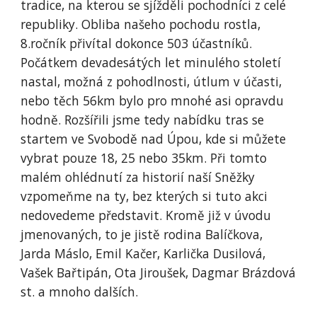
tradice, na kterou se sjížděli pochodníci z celé
republiky. Obliba našeho pochodu rostla,
8.ročník přivítal dokonce 503 účastníků.
Počátkem devadesátých let minulého století
nastal, možná z pohodlnosti, útlum v účasti,
nebo těch 56km bylo pro mnohé asi opravdu
hodně. Rozšířili jsme tedy nabídku tras se
startem ve Svobodě nad Úpou, kde si můžete
vybrat pouze 18, 25 nebo 35km. Při tomto
malém ohlédnutí za historií naší Sněžky
vzpomeňme na ty, bez kterých si tuto akci
nedovedeme představit. Kromě již v úvodu
jmenovaných, to je jistě rodina Balíčkova,
Jarda Máslo, Emil Kačer, Karlička Dusilová,
Vašek Bařtipán, Ota Jiroušek, Dagmar Brázdová
st. a mnoho dalších.