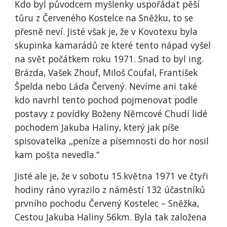
Kdo byl původcem myšlenky uspořádat pěší
tůru z Červeného Kostelce na Sněžku, to se
přesně neví. Jisté však je, že v Kovotexu byla
skupinka kamarádů ze které tento nápad vyšel
na svět počátkem roku 1971. Snad to byl ing.
Brázda, Vašek Zhouf, Miloš Coufal, František
Špelda nebo Láďa Červený. Nevíme ani také
kdo navrhl tento pochod pojmenovat podle
postavy z povídky Boženy Němcové Chudí lidé
pochodem Jakuba Haliny, který jak píše
spisovatelka ,,peníze a písemnosti do hor nosil
kam pošta nevedla.“
Jisté ale je, že v sobotu 15.května 1971 ve čtyři
hodiny ráno vyrazilo z náměstí 132 účastníků
prvního pochodu Červený Kostelec – Sněžka,
Cestou Jakuba Haliny 56km. Byla tak založena